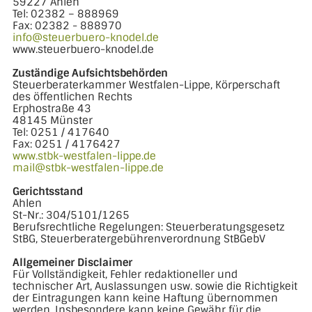
59227 Ahlen
Tel: 02382 – 888969
Fax: 02382 - 888970
info@steuerbuero-knodel.de
www.steuerbuero-knodel.de
Zuständige Aufsichtsbehörden
Steuerberaterkammer Westfalen-Lippe, Körperschaft
des öffentlichen Rechts
Erphostraße 43
48145 Münster
Tel: 0251 / 417640
Fax: 0251 / 4176427
www.stbk-westfalen-lippe.de
mail@stbk-westfalen-lippe.de
Gerichtsstand
Ahlen
St-Nr.: 304/5101/1265
Berufsrechtliche Regelungen: Steuerberatungsgesetz
StBG, Steuerberatergebührenverordnung StBGebV
Allgemeiner Disclaimer
Für Vollständigkeit, Fehler redaktioneller und
technischer Art, Auslassungen usw. sowie die Richtigkeit
der Eintragungen kann keine Haftung übernommen
werden. Insbesondere kann keine Gewähr für die